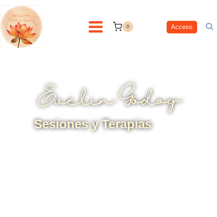
contenido
Acceso
0
Evelin Godoy
Sesiones y Terapias